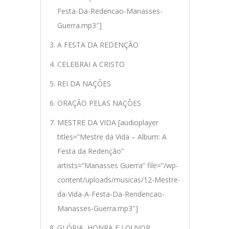
Festa-Da-Redencao-Manasses-
Guerra.mp3″]
A FESTA DA REDENÇÃO
CELEBRAI A CRISTO
REI DA NAÇÕES
ORAÇÃO PELAS NAÇÕES
MESTRE DA VIDA [audioplayer
titles=”Mestre da Vida – Album: A
Festa da Redenção”
artists=”Manasses Guerra” file=”/wp-
content/uploads/musicas/12-Mestre-
da-Vida-A-Festa-Da-Rendencao-
Manasses-Guerra.mp3″]
GLÓRIA, HONRA E LOUVOR