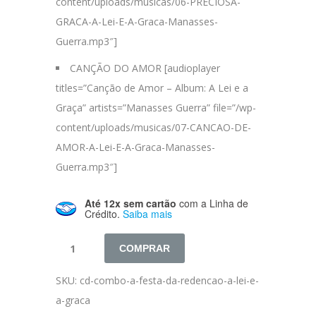
content/uploads/musicas/06-PRECIOSA-
GRACA-A-Lei-E-A-Graca-Manasses-
Guerra.mp3″]
CANÇÃO DO AMOR [audioplayer
titles=”Canção de Amor – Album: A Lei e a
Graça” artists=”Manasses Guerra” file=”/wp-
content/uploads/musicas/07-CANCAO-DE-
AMOR-A-Lei-E-A-Graca-Manasses-
Guerra.mp3″]
Até 12x sem cartão
com a Linha de
Crédito.
Saiba mais
COMPRAR
SKU:
cd-combo-a-festa-da-redencao-a-lei-e-
a-graca