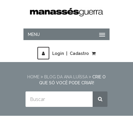
MENU
Login
|
Cadastro
HOME
BLOG DA ANA LUÍSSA
CRIE O
QUE SÓ VOCÊ PODE CRIAR!