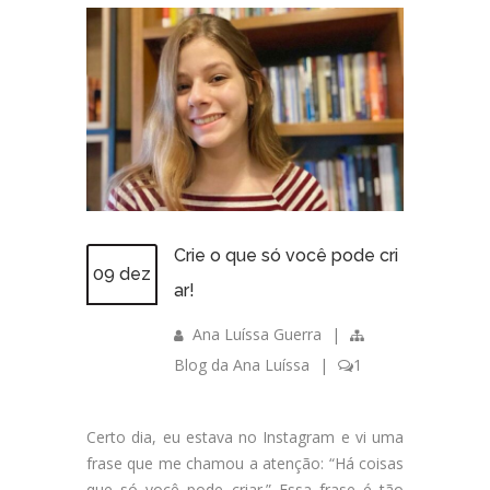
Crie o que só você pode cri
09 dez
ar!
Ana Luíssa Guerra
|
Blog da Ana Luíssa
|
1
Certo dia, eu estava no Instagram e vi uma
frase que me chamou a atenção: “Há coisas
que só você pode criar.” Essa frase é tão