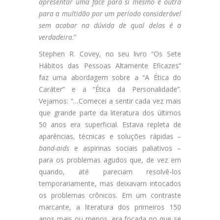
apresentar uma face para si mesmo e outra
para a multidão por um período considerável
sem acabar na dúvida de qual delas é a
verdadeira
.”
Stephen R. Covey, no seu livro “Os Sete
Hábitos das Pessoas Altamente Eficazes”
faz uma abordagem sobre a “A Ética do
Caráter” e a “Ética da Personalidade”.
Vejamos: “…Comecei a sentir cada vez mais
que grande parte da literatura dos últimos
50 anos era superficial. Estava repleta de
aparências, técnicas e soluções rápidas –
band-aids
e aspirinas sociais paliativos –
para os problemas agudos que, de vez em
quando, até pareciam resolvê-los
temporariamente, mas deixavam intocados
os problemas crônicos. Em um contraste
marcante, a literatura dos primeiros 150
anos mais ou menos, era focada no que se