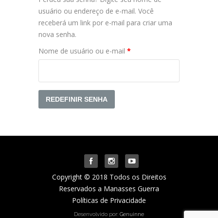
usuário ou endereço de e-mail. Você
receberá um link por e-mail para criar uma
nova senha.
Obrigatório
Nome de usuário ou e-mail
*
REDEFINIR SENHA
Copyright © 2018 Todos os Direitos
Reservados a Manasses Guerra
Políticas de Privacidade
Desenvolvido por:
Genuinne